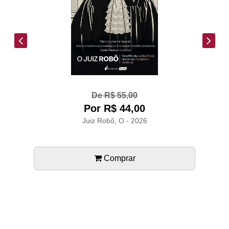
De R$ 55,00
Por R$ 44,00
Juiz Robô, O - 2026
Ra
Comprar