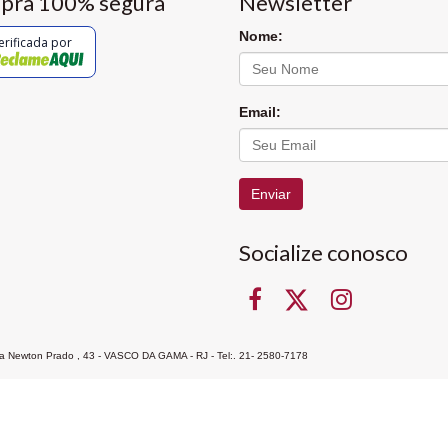
pra 100% segura
Newsletter
Nome:
erificada por
Email:
Enviar
Socialize conosco
Rua Newton Prado , 43 - VASCO DA GAMA - RJ - Tel:. 21- 2580-7178
ocon