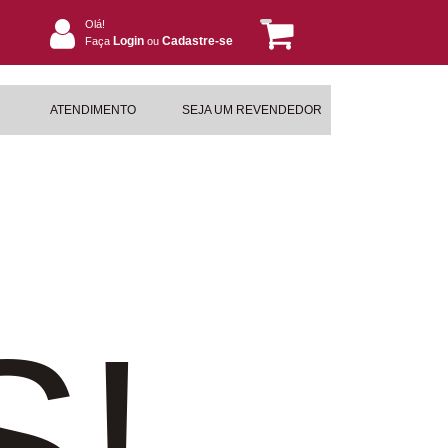
Olá!
Login
Cadastre-se
Faça
ou
ATENDIMENTO
SEJA UM REVENDEDOR
S!