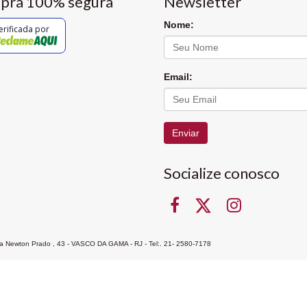
pra 100% segura
Newsletter
Nome:
erificada por
Email:
Enviar
Socialize conosco
Rua Newton Prado , 43 - VASCO DA GAMA - RJ - Tel:. 21- 2580-7178
ocon