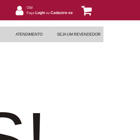
Olá!
Login
Cadastre-se
Faça
ou
ATENDIMENTO
SEJA UM REVENDEDOR
S!