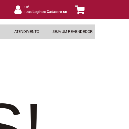
Olá!
Login
Cadastre-se
Faça
ou
ATENDIMENTO
SEJA UM REVENDEDOR
S!