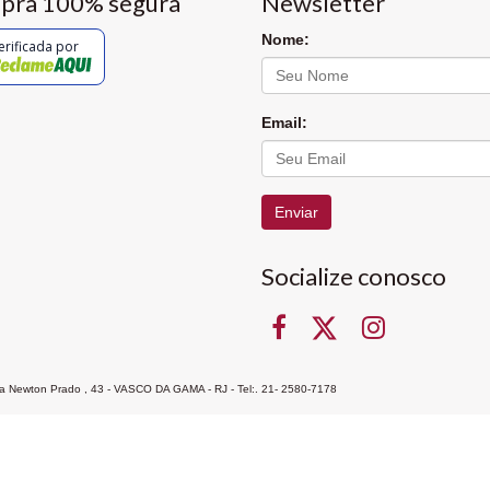
pra 100% segura
Newsletter
Nome:
erificada por
Email:
Enviar
Socialize conosco
Rua Newton Prado , 43 - VASCO DA GAMA - RJ - Tel:. 21- 2580-7178
ocon