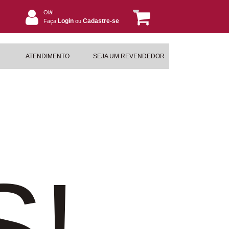
Olá!
Login
Cadastre-se
Faça
ou
ATENDIMENTO
SEJA UM REVENDEDOR
S!