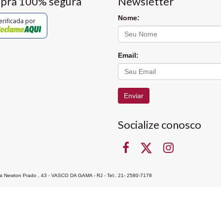
pra 100% segura
Newsletter
Nome:
erificada por
Email:
Enviar
Socialize conosco
Rua Newton Prado , 43 - VASCO DA GAMA - RJ - Tel:. 21- 2580-7178
ocon