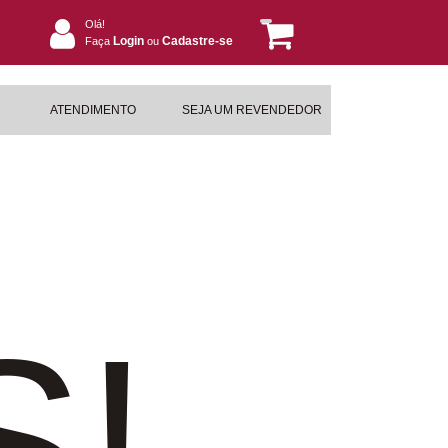
Olá!
Login
Cadastre-se
Faça
ou
ATENDIMENTO
SEJA UM REVENDEDOR
S!