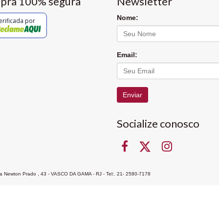
pra 100% segura
Newsletter
Nome:
erificada por
Email:
Enviar
Socialize conosco
Rua Newton Prado , 43 - VASCO DA GAMA - RJ - Tel:. 21- 2580-7178
ocon