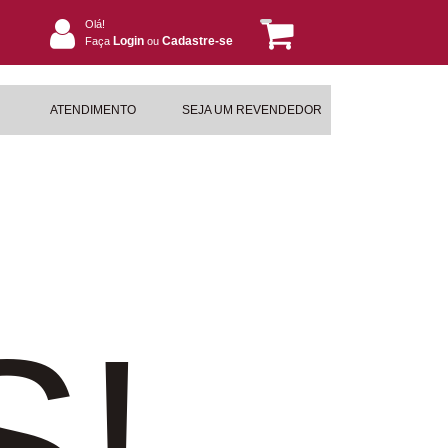
Olá!
Login
Cadastre-se
Faça
ou
ATENDIMENTO
SEJA UM REVENDEDOR
S!