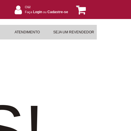
Olá!
Login
Cadastre-se
Faça
ou
ATENDIMENTO
SEJA UM REVENDEDOR
S!