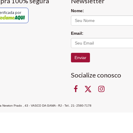
pra 100% segura
Newsletter
Nome:
erificada por
Email:
Enviar
Socialize conosco
Rua Newton Prado , 43 - VASCO DA GAMA - RJ - Tel:. 21- 2580-7178
ocon