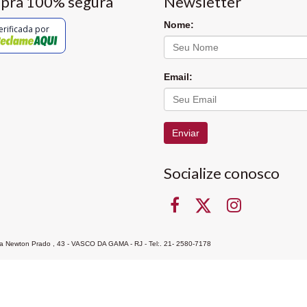
pra 100% segura
Newsletter
Nome:
erificada por
Email:
Enviar
Socialize conosco
Rua Newton Prado , 43 - VASCO DA GAMA - RJ - Tel:. 21- 2580-7178
ocon