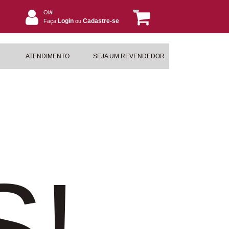
Olá!
Login
Cadastre-se
Faça
ou
ATENDIMENTO
SEJA UM REVENDEDOR
S!