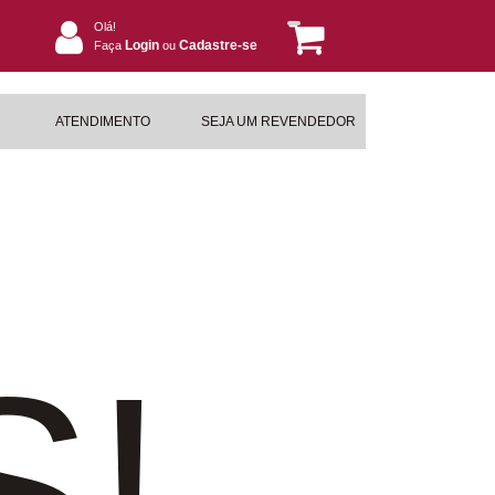
Olá!
Login
Cadastre-se
Faça
ou
ATENDIMENTO
SEJA UM REVENDEDOR
S!