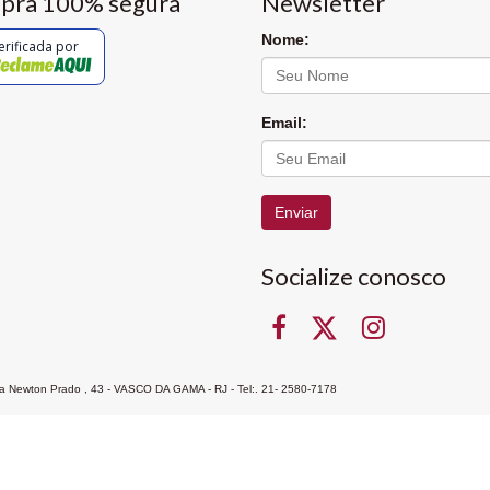
pra 100% segura
Newsletter
Nome:
erificada por
Email:
Enviar
Socialize conosco
Rua Newton Prado , 43 - VASCO DA GAMA - RJ - Tel:. 21- 2580-7178
ocon