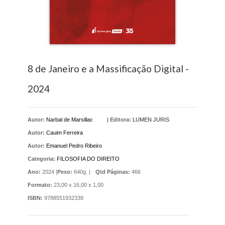
8 de Janeiro e a Massificação Digital -
2024
Autor:
Narbal de Marsillac
|
Editora:
LUMEN JURIS
Autor:
Cauim Ferreira
Autor:
Emanuel Pedro Ribeiro
Categoria:
FILOSOFIA DO DIREITO
Ano:
2024 |
Peso:
640g. |
Qtd Páginas:
466
Formato:
23,00 x 16,00 x 1,00
ISBN:
9788551932339