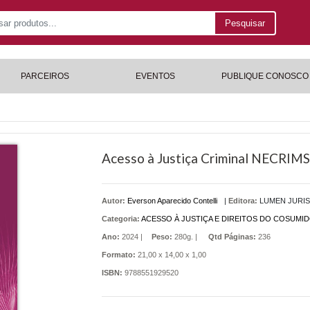
Pesquisar
PARCEIROS
EVENTOS
PUBLIQUE CONOSCO
Acesso à Justiça Criminal NECRIMS 
Autor:
Everson Aparecido Contelli
|
Editora:
LUMEN JURIS
Categoria:
ACESSO À JUSTIÇA E DIREITOS DO COSUMI
Ano:
2024 |
Peso:
280g. |
Qtd Páginas:
236
Formato:
21,00 x 14,00 x 1,00
ISBN:
9788551929520