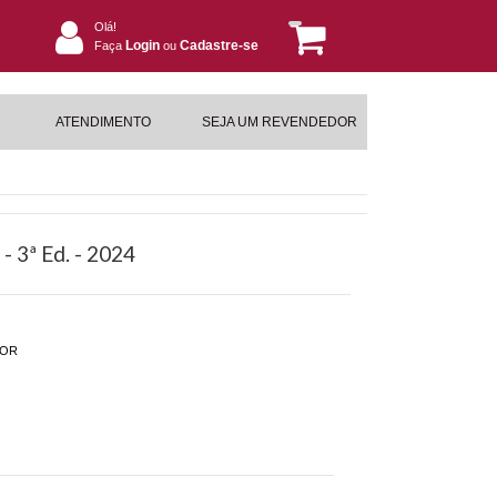
Olá!
Login
Cadastre-se
Faça
ou
ATENDIMENTO
SEJA UM REVENDEDOR
- 3ª Ed. - 2024
DOR