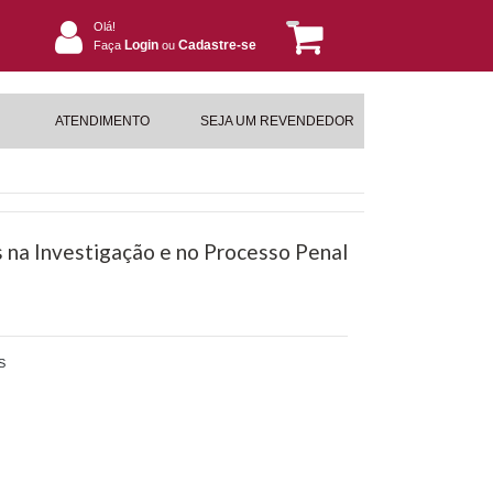
Olá!
Login
Cadastre-se
Faça
ou
ATENDIMENTO
SEJA UM REVENDEDOR
na Investigação e no Processo Penal
S