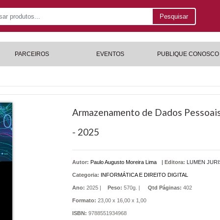
Pesquisar
PARCEIROS
EVENTOS
PUBLIQUE CONOSCO
Armazenamento de Dados Pessoais 
- 2025
Autor:
Paulo Augusto Moreira Lima
|
Editora:
LUMEN JURI
Categoria:
INFORMÁTICA E DIREITO DIGITAL
Ano:
2025 |
Peso:
570g. |
Qtd Páginas:
402
Formato:
23,00 x 16,00 x 1,00
ISBN:
9788551934968