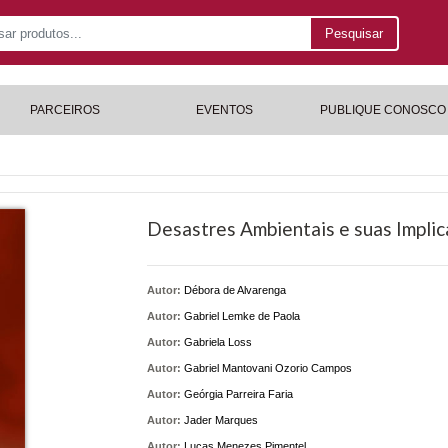
Pesquisar
PARCEIROS
EVENTOS
PUBLIQUE CONOSCO
Desastres Ambientais e suas Implic
Autor:
Débora de Alvarenga
Autor:
Gabriel Lemke de Paola
Autor:
Gabriela Loss
Autor:
Gabriel Mantovani Ozorio Campos
Autor:
Geórgia Parreira Faria
Autor:
Jader Marques
Autor:
Lucas Menezes Pimentel