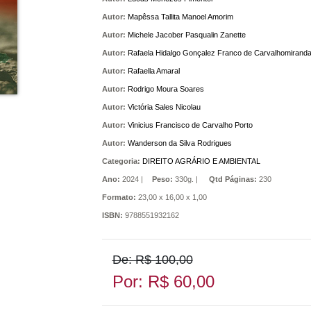
Autor:
Mapêssa Tallita Manoel Amorim
Autor:
Michele Jacober Pasqualin Zanette
Autor:
Rafaela Hidalgo Gonçalez Franco de Carvalhomirand
Autor:
Rafaella Amaral
Autor:
Rodrigo Moura Soares
Autor:
Victória Sales Nicolau
Autor:
Vinicius Francisco de Carvalho Porto
Autor:
Wanderson da Silva Rodrigues
Categoria:
DIREITO AGRÁRIO E AMBIENTAL
Ano:
2024 |
Peso:
330g. |
Qtd Páginas:
230
Formato:
23,00 x 16,00 x 1,00
ISBN:
9788551932162
De: R$ 100,00
Por: R$ 60,00