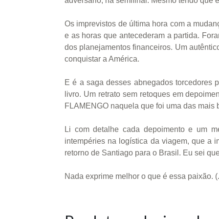
adversário, na semifinal. Mesmo tendo que en
Os imprevistos de última hora com a mudanç
e as horas que antecederam a partida. Fora
dos planejamentos financeiros. Um autêntico
conquistar a América.
E é a saga desses abnegados torcedores p
livro. Um retrato sem retoques em depoime
FLAMENGO naquela que foi uma das mais bri
Li com detalhe cada depoimento e um me
intempéries na logística da viagem, que a 
retorno de Santiago para o Brasil. Eu sei 
Nada exprime melhor o que é essa paixão. (..