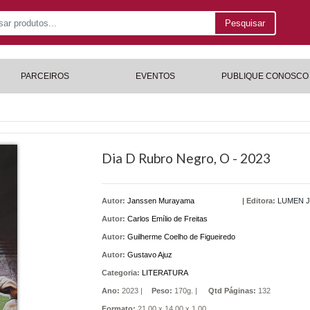
Pesquisar
PARCEIROS
EVENTOS
PUBLIQUE CONOSCO
Dia D Rubro Negro, O - 2023
Autor:
Janssen Murayama
|
Editora:
LUMEN J
Autor:
Carlos Emílio de Freitas
Autor:
Guilherme Coelho de Figueiredo
Autor:
Gustavo Ajuz
Categoria:
LITERATURA
Ano:
2023 |
Peso:
170g. |
Qtd Páginas:
132
Formato:
21,00 x 14,00 x 1,00