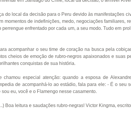
frentar em Santiago do Chile, local da decisão, o temível River
a do local da decisão para o Peru devido às manifestações ci
m momentos de indefinições, medo, negociações familiares, re
 perrengue enfrentado por cada um, a seu modo. Tudo em prol 
ara acompanhar o seu time de coração na busca pela cobiçad
ntos cheios de emoção de rubro-negros apaixonados e suas p
lhantes conquistas de sua história.
 chamou especial atenção: quando a esposa de Alexandre,
impedia de acompanhá-lo ao estádio, fala para ele: - É o seu 
que sou eu, você e o Flamengo nesse casamento.
.) Boa leitura e saudações rubro-negras! Victor Kingma, escrito