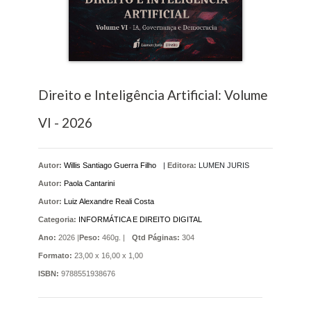
Direito e Inteligência Artificial: Volume
VI - 2026
Autor:
Willis Santiago Guerra Filho
|
Editora:
LUMEN JURIS
Autor:
Paola Cantarini
Autor:
Luiz Alexandre Reali Costa
Categoria:
INFORMÁTICA E DIREITO DIGITAL
Ano:
2026 |
Peso:
460g. |
Qtd Páginas:
304
Formato:
23,00 x 16,00 x 1,00
ISBN:
9788551938676