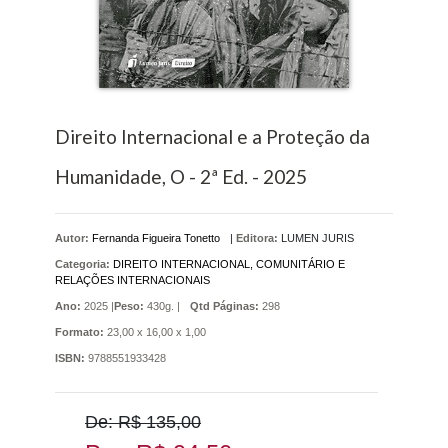
Direito Internacional e a Proteção da
Humanidade, O - 2ª Ed. - 2025
Autor:
Fernanda Figueira Tonetto
|
Editora:
LUMEN JURIS
Categoria:
DIREITO INTERNACIONAL, COMUNITÁRIO E
RELAÇÕES INTERNACIONAIS
Ano:
2025 |
Peso:
430g. |
Qtd Páginas:
298
Formato:
23,00 x 16,00 x 1,00
ISBN:
9788551933428
De: R$ 135,00