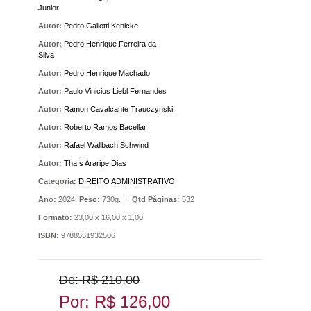
Junior
Autor:
Pedro Gallotti Kenicke
Autor:
Pedro Henrique Ferreira da
Silva
Autor:
Pedro Henrique Machado
Autor:
Paulo Vinicius Liebl Fernandes
Autor:
Ramon Cavalcante Trauczynski
Autor:
Roberto Ramos Bacellar
Autor:
Rafael Wallbach Schwind
Autor:
Thaís Araripe Dias
Categoria:
DIREITO ADMINISTRATIVO
Ano:
2024 |
Peso:
730g. |
Qtd Páginas:
532
Formato:
23,00 x 16,00 x 1,00
ISBN:
9788551932506
De: R$ 210,00
Por: R$ 126,00