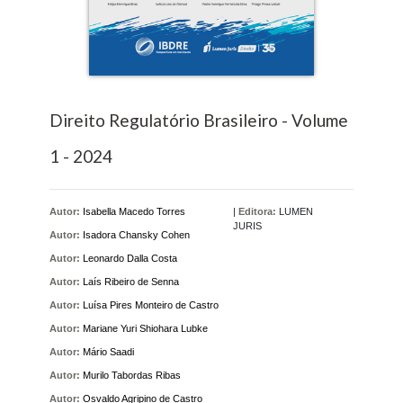
Direito Regulatório Brasileiro - Volume
1 - 2024
Autor:
Isabella Macedo Torres
|
Editora:
LUMEN
JURIS
Autor:
Isadora Chansky Cohen
Autor:
Leonardo Dalla Costa
Autor:
Laís Ribeiro de Senna
Autor:
Luísa Pires Monteiro de Castro
Autor:
Mariane Yuri Shiohara Lubke
Autor:
Mário Saadi
Autor:
Murilo Tabordas Ribas
Autor:
Osvaldo Agripino de Castro