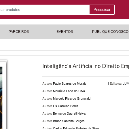
Pesquisar
PARCEIROS
EVENTOS
PUBLIQUE CONOSCO
Inteligência Artificial no Direito Em
Autor:
Paulo Soares de Morais
|
Editora:
LUM
Autor:
Maurício Faria da Silva
Autor:
Marcelo Ricardo Grunwald
Autor:
Lis Caroline Bedin
Autor:
Bernardo Dayrell Neiva
Autor:
Bruno Santana Borges
Autor:
Carlos Eduardo Pinheiro da Silva