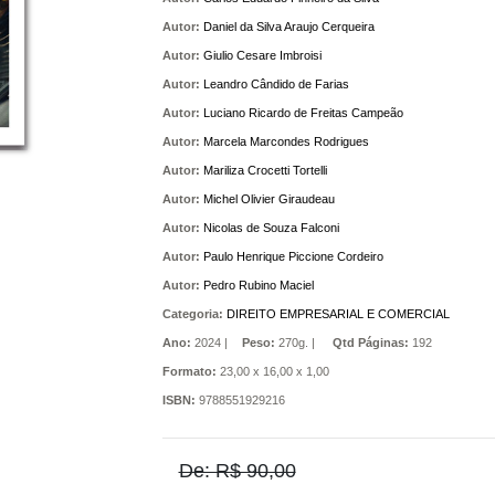
Autor:
Daniel da Silva Araujo Cerqueira
Autor:
Giulio Cesare Imbroisi
Autor:
Leandro Cândido de Farias
Autor:
Luciano Ricardo de Freitas Campeão
Autor:
Marcela Marcondes Rodrigues
Autor:
Mariliza Crocetti Tortelli
Autor:
Michel Olivier Giraudeau
Autor:
Nicolas de Souza Falconi
Autor:
Paulo Henrique Piccione Cordeiro
Autor:
Pedro Rubino Maciel
Categoria:
DIREITO EMPRESARIAL E COMERCIAL
Ano:
2024 |
Peso:
270g. |
Qtd Páginas:
192
Formato:
23,00 x 16,00 x 1,00
ISBN:
9788551929216
De: R$ 90,00