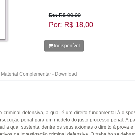
De: R$ 90,00
Por: R$ 18,00
Indisponível
Material Complementar - Download
 criminal defensiva, a qual é um direito fundamental à disp
rsecução penal para um modelo do justo processo penal. A par
l a qual sustenta, dentre os seus axiomas o direito à prova e a
tivos da investigação criminal defensiva. O trabalho se debru