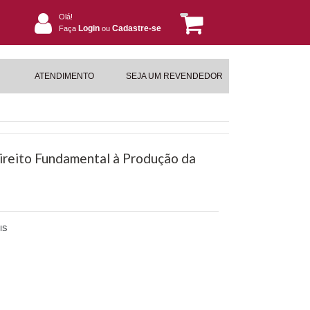
Olá!
Login
Cadastre-se
Faça
ou
ATENDIMENTO
SEJA UM REVENDEDOR
ireito Fundamental à Produção da
IS