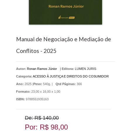
Manual de Negociação e Mediação de
Conflitos - 2025
Autor:
Ronan Ramos Júnior
|
Editora:
LUMEN JURIS
Categoria:
ACESSO À JUSTIÇA E DIREITOS DO COSUMIDOR
Ano:
2025 |
Peso:
540g. |
Qtd Páginas:
366
Formato:
23,00 x 16,00 x 1,00
ISBN:
9788551935163
De: R$ 140,00
Por: R$ 98,00