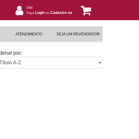
Olá!
Login
Cadastre-se
Faça
ou
ATENDIMENTO
SEJA UM REVENDEDOR
denar por: