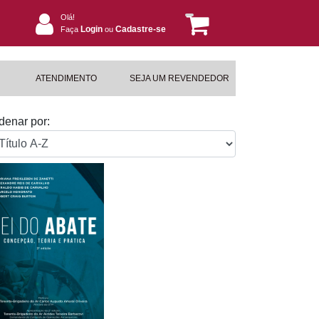
Olá!
Login
Cadastre-se
Faça
ou
ATENDIMENTO
SEJA UM REVENDEDOR
denar por: