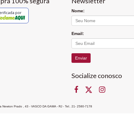
pra 100% segura
Newsletter
Nome:
erificada por
Email:
Enviar
Socialize conosco
Rua Newton Prado , 43 - VASCO DA GAMA - RJ - Tel:. 21- 2580-7178
ocon