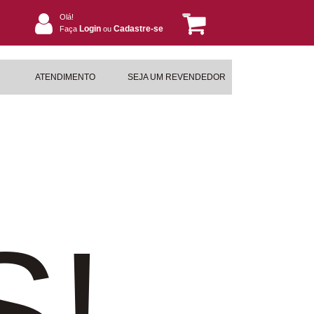
Olá!
Login
Cadastre-se
Faça
ou
ATENDIMENTO
SEJA UM REVENDEDOR
S!