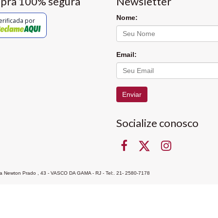
pra 100% segura
Newsletter
Nome:
erificada por
Email:
Enviar
Socialize conosco
Rua Newton Prado , 43 - VASCO DA GAMA - RJ - Tel:. 21- 2580-7178
ocon