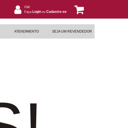
Olá!
Login
Cadastre-se
Faça
ou
ATENDIMENTO
SEJA UM REVENDEDOR
S!