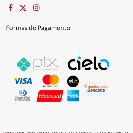
Formas de Pagamento
Livraria e Editora Lumen Juris Ltda - CNPJ n° 31.661.374/0001-81 - Rua Newton Prado , 43 -