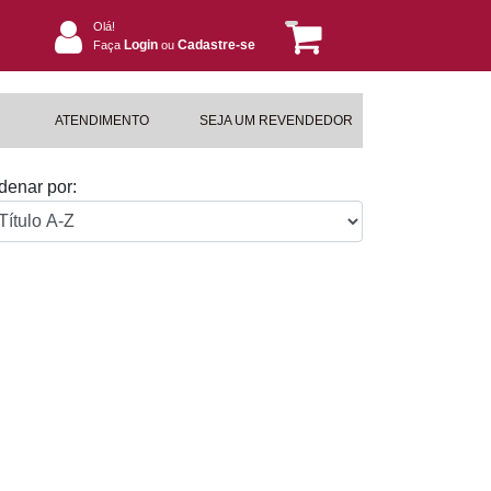
Olá!
Login
Cadastre-se
Faça
ou
ATENDIMENTO
SEJA UM REVENDEDOR
denar por: