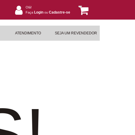
Olá!
Login
Cadastre-se
Faça
ou
ATENDIMENTO
SEJA UM REVENDEDOR
S!