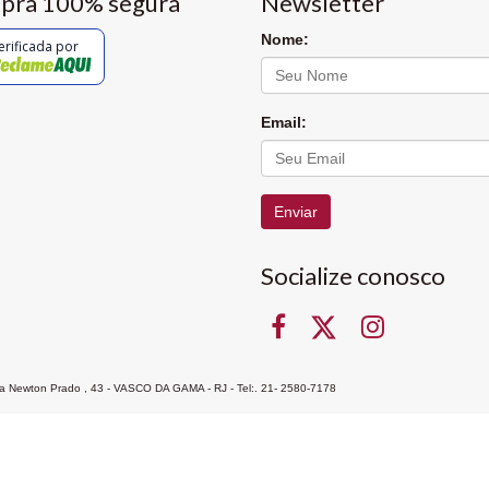
pra 100% segura
Newsletter
Nome:
erificada por
Email:
Enviar
Socialize conosco
Rua Newton Prado , 43 - VASCO DA GAMA - RJ - Tel:. 21- 2580-7178
ocon