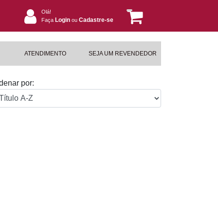
Olá!
Login
Cadastre-se
Faça
ou
ATENDIMENTO
SEJA UM REVENDEDOR
denar por: