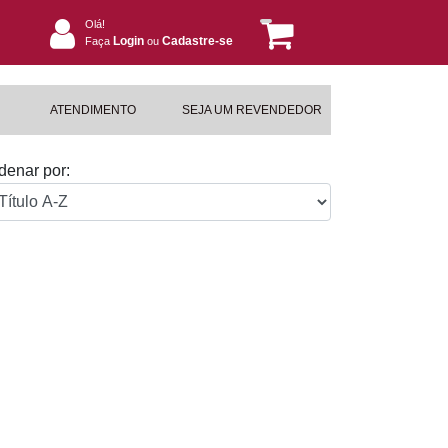
Olá!
Login
Cadastre-se
Faça
ou
ATENDIMENTO
SEJA UM REVENDEDOR
denar por: