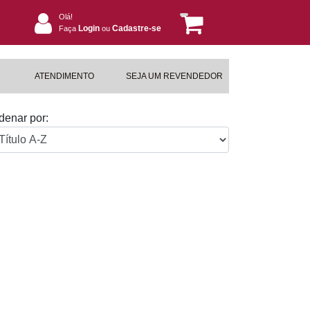
Olá!
Login
Cadastre-se
Faça
ou
ATENDIMENTO
SEJA UM REVENDEDOR
denar por: