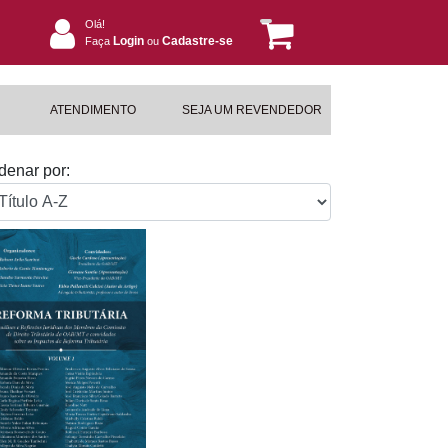
Olá!
Login
Cadastre-se
Faça
ou
ATENDIMENTO
SEJA UM REVENDEDOR
denar por: