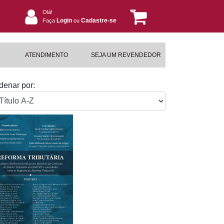
Olá!
Login
Cadastre-se
Faça
ou
ATENDIMENTO
SEJA UM REVENDEDOR
denar por: