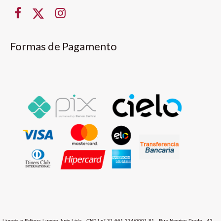
Formas de Pagamento
Livraria e Editora Lumen Juris Ltda - CNPJ n° 31.661.374/0001-81 - Rua Newton Prado , 43 -