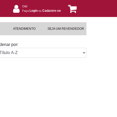
Olá!
Login
Cadastre-se
Faça
ou
ATENDIMENTO
SEJA UM REVENDEDOR
denar por: