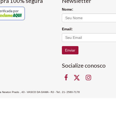
pra 100% segura
Newsletter
Nome:
erificada por
Email:
Enviar
Socialize conosco
Rua Newton Prado , 43 - VASCO DA GAMA - RJ - Tel:. 21- 2580-7178
ocon