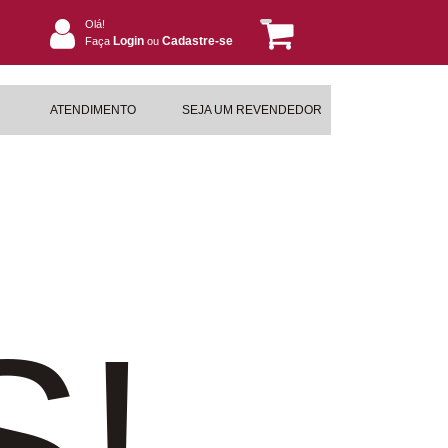
Olá!
Login
Cadastre-se
Faça
ou
ATENDIMENTO
SEJA UM REVENDEDOR
S!