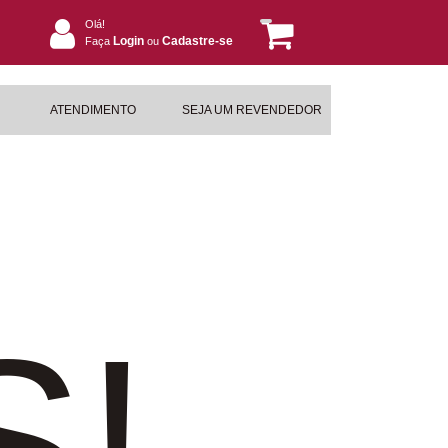
Olá!
Login
Cadastre-se
Faça
ou
ATENDIMENTO
SEJA UM REVENDEDOR
S!