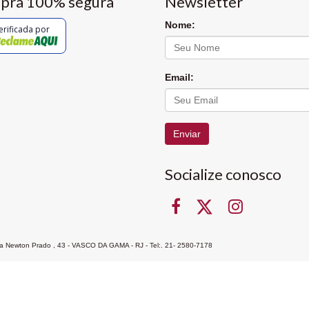
pra 100% segura
Newsletter
Nome:
erificada por
Email:
Enviar
Socialize conosco
Rua Newton Prado , 43 - VASCO DA GAMA - RJ - Tel:. 21- 2580-7178
ocon