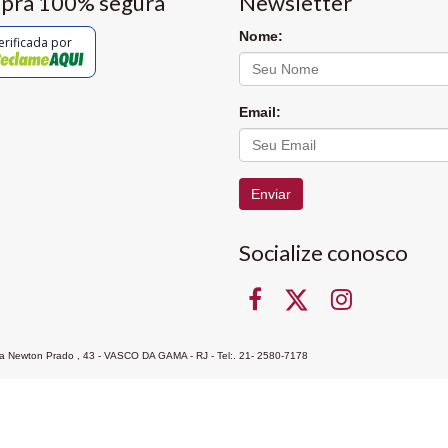
pra 100% segura
Newsletter
Nome:
erificada por
Email:
Enviar
Socialize conosco
Rua Newton Prado , 43 - VASCO DA GAMA - RJ - Tel:. 21- 2580-7178
ocon