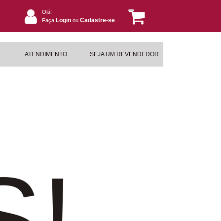
Olá!
Login
Cadastre-se
Faça
ou
ATENDIMENTO
SEJA UM REVENDEDOR
S!