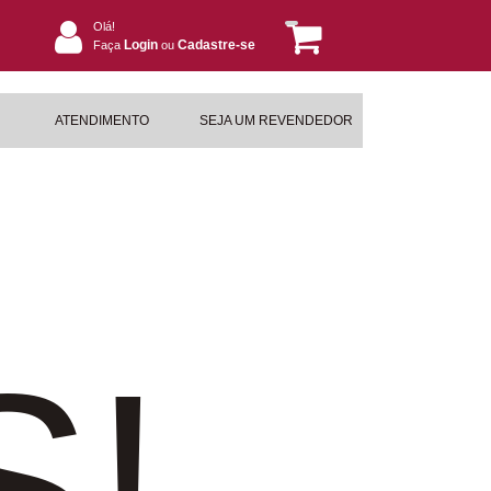
Olá!
Login
Cadastre-se
Faça
ou
ATENDIMENTO
SEJA UM REVENDEDOR
S!