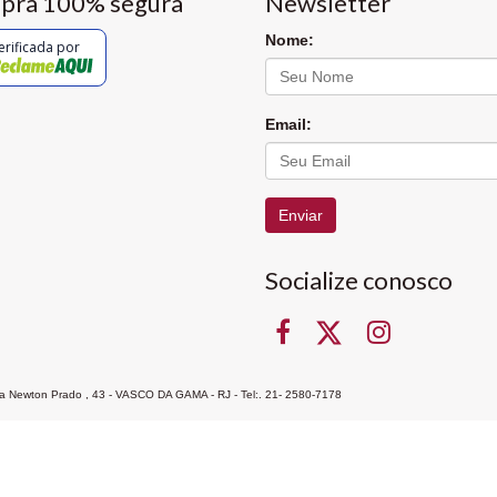
pra 100% segura
Newsletter
Nome:
erificada por
Email:
Enviar
Socialize conosco
Rua Newton Prado , 43 - VASCO DA GAMA - RJ - Tel:. 21- 2580-7178
ocon