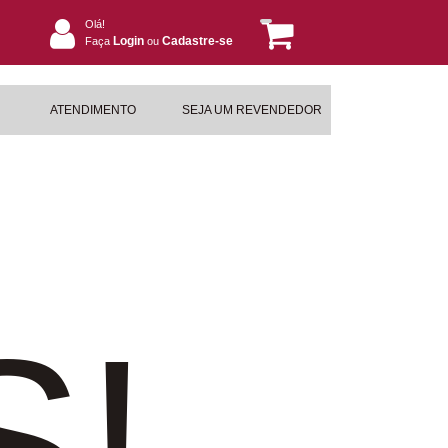
Olá!
Login
Cadastre-se
Faça
ou
ATENDIMENTO
SEJA UM REVENDEDOR
S!