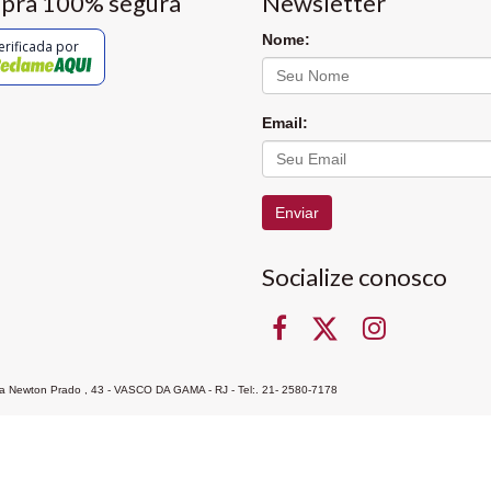
pra 100% segura
Newsletter
Nome:
erificada por
Email:
Enviar
Socialize conosco
Rua Newton Prado , 43 - VASCO DA GAMA - RJ - Tel:. 21- 2580-7178
ocon