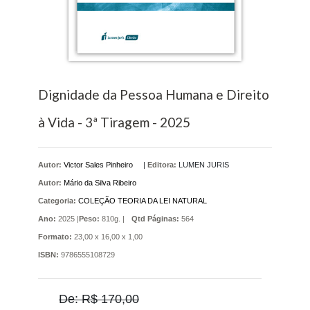
Dignidade da Pessoa Humana e Direito
à Vida - 3ª Tiragem - 2025
Autor:
Victor Sales Pinheiro
|
Editora:
LUMEN JURIS
Autor:
Mário da Silva Ribeiro
Categoria:
COLEÇÃO TEORIA DA LEI NATURAL
Ano:
2025 |
Peso:
810g. |
Qtd Páginas:
564
Formato:
23,00 x 16,00 x 1,00
ISBN:
9786555108729
De: R$ 170,00