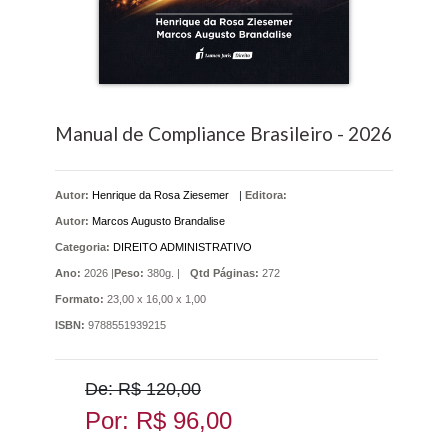
Manual de Compliance Brasileiro - 2026
Autor:
Henrique da Rosa Ziesemer
|
Editora:
Autor:
Marcos Augusto Brandalise
Categoria:
DIREITO ADMINISTRATIVO
Ano:
2026 |
Peso:
380g. |
Qtd Páginas:
272
Formato:
23,00 x 16,00 x 1,00
ISBN:
9788551939215
De: R$ 120,00
Por: R$ 96,00