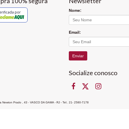
pra 100% segura
Newsletter
Nome:
erificada por
Email:
Enviar
Socialize conosco
Rua Newton Prado , 43 - VASCO DA GAMA - RJ - Tel:. 21- 2580-7178
ocon