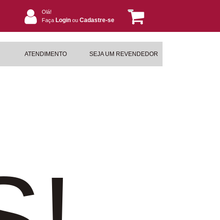
Olá!
Login
Cadastre-se
Faça
ou
ATENDIMENTO
SEJA UM REVENDEDOR
S!