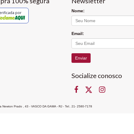
pra 100% segura
Newsletter
Nome:
erificada por
Email:
Enviar
Socialize conosco
Rua Newton Prado , 43 - VASCO DA GAMA - RJ - Tel:. 21- 2580-7178
ocon