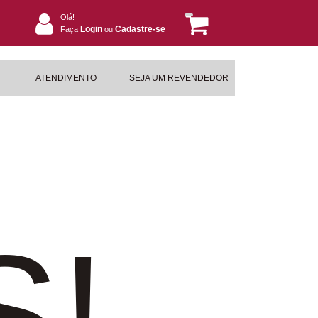
Olá!
Login
Cadastre-se
Faça
ou
ATENDIMENTO
SEJA UM REVENDEDOR
S!