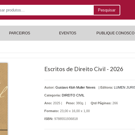
Pesquisar
PARCEIROS
EVENTOS
PUBLIQUE CONOSCO
Escritos de Direito Civil - 2026
Autor:
Gustavo Kloh Muller Neves
|
Editora:
LUMEN JURI
Categoria:
DIREITO CIVIL
Ano:
2025 |
Peso:
380g. |
Qtd Páginas:
266
Formato:
23,00 x 16,00 x 1,00
ISBN:
9788551936818