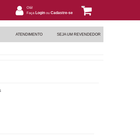
Olá!
Login
Cadastre-se
Faça
ou
ATENDIMENTO
SEJA UM REVENDEDOR
S