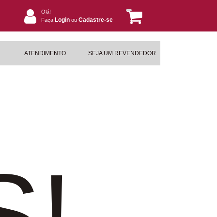
Olá!
Login
Cadastre-se
Faça
ou
ATENDIMENTO
SEJA UM REVENDEDOR
S!