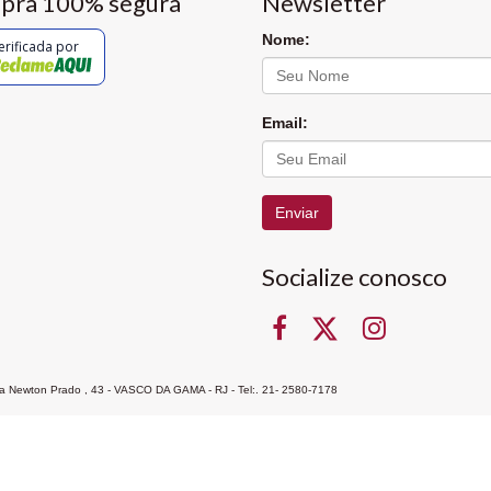
pra 100% segura
Newsletter
Nome:
erificada por
Email:
Enviar
Socialize conosco
Rua Newton Prado , 43 - VASCO DA GAMA - RJ - Tel:. 21- 2580-7178
ocon