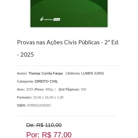
Provas nas Ações Civis Públicas - 2ª Ed.
- 2025
Autor:
Thomaz Corrêa Farqui
|
Editora:
LUMEN JURIS
Categoria:
DIREITO CIVIL
Ano:
2025 |
Peso:
480g. |
Qtd Páginas:
330
Formato:
23,00 x 16,00 x 1,00
ISBN:
9788551935057
De: R$ 110,00
Por: R$ 77,00