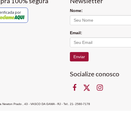
pra 100% segura
Newsletter
Nome:
erificada por
Email:
Enviar
Socialize conosco
Rua Newton Prado , 43 - VASCO DA GAMA - RJ - Tel:. 21- 2580-7178
ocon