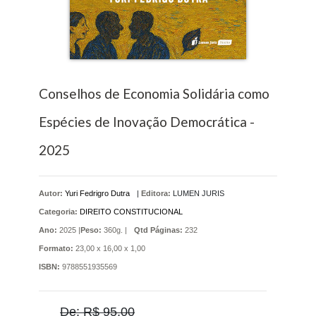
Conselhos de Economia Solidária como
Espécies de Inovação Democrática -
2025
Autor:
Yuri Fedrigro Dutra
|
Editora:
LUMEN JURIS
Categoria:
DIREITO CONSTITUCIONAL
Ano:
2025 |
Peso:
360g. |
Qtd Páginas:
232
Formato:
23,00 x 16,00 x 1,00
ISBN:
9788551935569
De: R$ 95,00