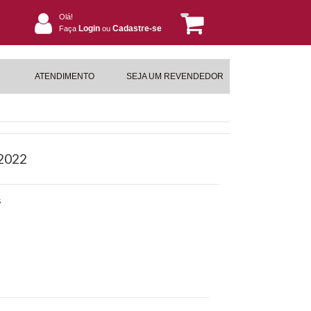
Olá!
Login
Cadastre-se
Faça
ou
ATENDIMENTO
SEJA UM REVENDEDOR
 2022
S