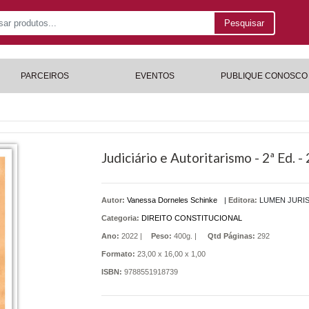
Pesquisar
PARCEIROS
EVENTOS
PUBLIQUE CONOSCO
Judiciário e Autoritarismo - 2ª Ed. -
Autor:
Vanessa Dorneles Schinke
|
Editora:
LUMEN JURI
Categoria:
DIREITO CONSTITUCIONAL
Ano:
2022 |
Peso:
400g. |
Qtd Páginas:
292
Formato:
23,00 x 16,00 x 1,00
ISBN:
9788551918739