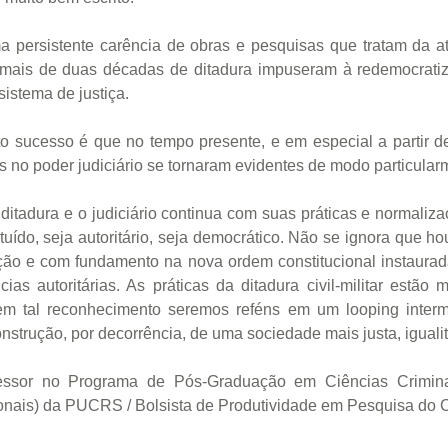
persistente carência de obras e pesquisas que tratam da atu
. As mais de duas décadas de ditadura impuseram à redemocrat
sistema de justiça.
tanto sucesso é que no tempo presente, e em especial a parti
as no poder judiciário se tornaram evidentes de modo particula
ditadura e o judiciário continua com suas práticas e normaliz
tuído, seja autoritário, seja democrático. Não se ignora que
ação e com fundamento na nova ordem constitucional instaura
s autoritárias. As práticas da ditadura civil-militar estão 
sem tal reconhecimento seremos reféns em um looping interm
trução, por decorrência, de uma sociedade mais justa, igualit
ofessor no Programa de Pós-Graduação em Ciências Crimina
onais) da PUCRS / Bolsista de Produtividade em Pesquisa do